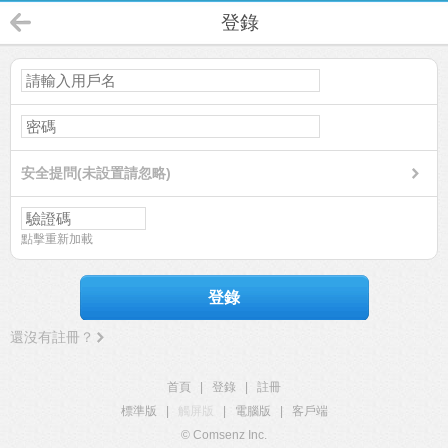
登錄
安全提問(未設置請忽略)
點擊重新加載
登錄
還沒有註冊？
首頁
|
登錄
|
註冊
標準版
|
觸屏版
|
電腦版
|
客戶端
© Comsenz Inc.