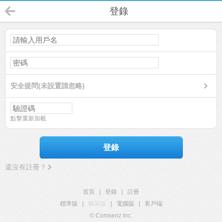
登錄
安全提問(未設置請忽略)
點擊重新加載
登錄
還沒有註冊？
首頁
|
登錄
|
註冊
標準版
|
觸屏版
|
電腦版
|
客戶端
© Comsenz Inc.