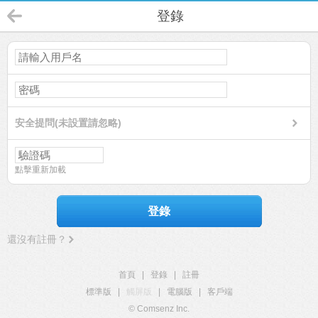
登錄
安全提問(未設置請忽略)
點擊重新加載
登錄
還沒有註冊？
首頁
|
登錄
|
註冊
標準版
|
觸屏版
|
電腦版
|
客戶端
© Comsenz Inc.