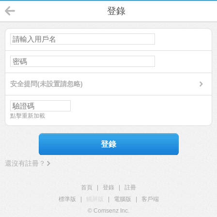
登錄
安全提問(未設置請忽略)
點擊重新加載
登錄
還沒有註冊？
首頁
|
登錄
|
註冊
標準版
|
觸屏版
|
電腦版
|
客戶端
© Comsenz Inc.