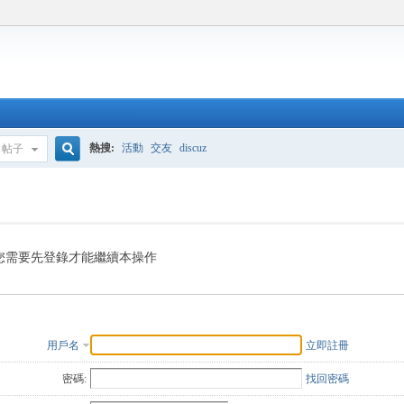
熱搜:
活動
交友
discuz
帖子
搜
索
您需要先登錄才能繼續本操作
用戶名
立即註冊
密碼:
找回密碼