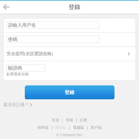
登錄
安全提問(未設置請忽略)
點擊重新加載
登錄
還沒有註冊？
首頁
|
登錄
|
註冊
標準版
|
觸屏版
|
電腦版
|
客戶端
© Comsenz Inc.