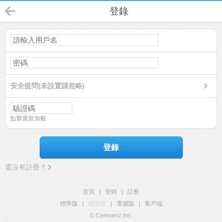
登錄
安全提問(未設置請忽略)
點擊重新加載
登錄
還沒有註冊？
首頁
|
登錄
|
註冊
標準版
|
觸屏版
|
電腦版
|
客戶端
© Comsenz Inc.