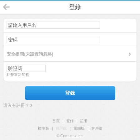
登錄
安全提問(未設置請忽略)
點擊重新加載
登錄
還沒有註冊？
首頁
|
登錄
|
註冊
標準版
|
觸屏版
|
電腦版
|
客戶端
© Comsenz Inc.