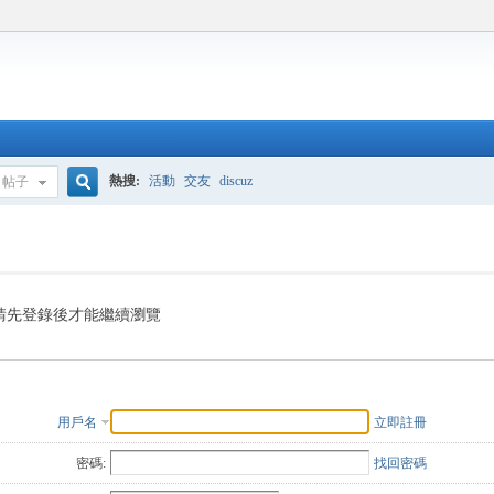
熱搜:
活動
交友
discuz
帖子
搜
索
請先登錄後才能繼續瀏覽
用戶名
立即註冊
密碼:
找回密碼