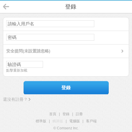
登錄
安全提問(未設置請忽略)
點擊重新加載
登錄
還沒有註冊？
首頁
|
登錄
|
註冊
標準版
|
觸屏版
|
電腦版
|
客戶端
© Comsenz Inc.