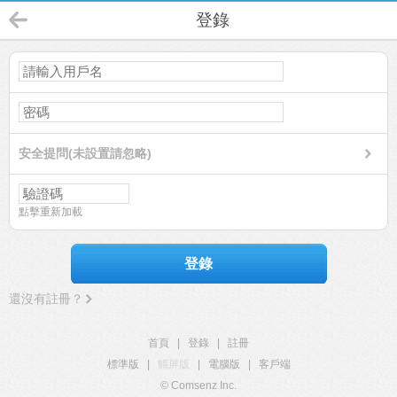
登錄
安全提問(未設置請忽略)
點擊重新加載
登錄
還沒有註冊？
首頁
|
登錄
|
註冊
標準版
|
觸屏版
|
電腦版
|
客戶端
© Comsenz Inc.