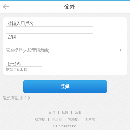
登錄
安全提問(未設置請忽略)
點擊重新加載
登錄
還沒有註冊？
首頁
|
登錄
|
註冊
標準版
|
觸屏版
|
電腦版
|
客戶端
© Comsenz Inc.