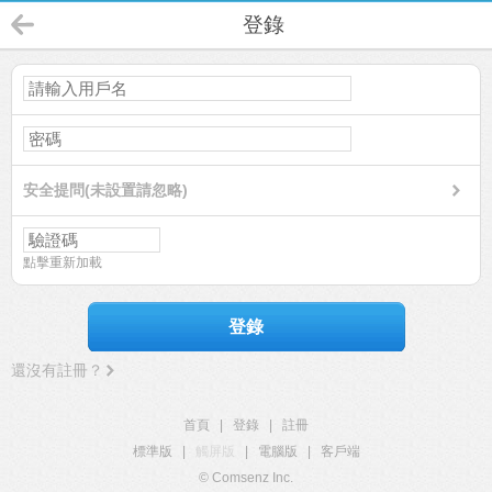
登錄
安全提問(未設置請忽略)
點擊重新加載
登錄
還沒有註冊？
首頁
|
登錄
|
註冊
標準版
|
觸屏版
|
電腦版
|
客戶端
© Comsenz Inc.