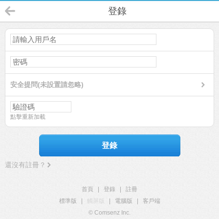
登錄
安全提問(未設置請忽略)
點擊重新加載
登錄
還沒有註冊？
首頁
|
登錄
|
註冊
標準版
|
觸屏版
|
電腦版
|
客戶端
© Comsenz Inc.