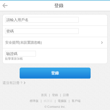
登錄
安全提問(未設置請忽略)
點擊重新加載
登錄
還沒有註冊？
首頁
|
登錄
|
註冊
標準版
|
觸屏版
|
電腦版
|
客戶端
© Comsenz Inc.