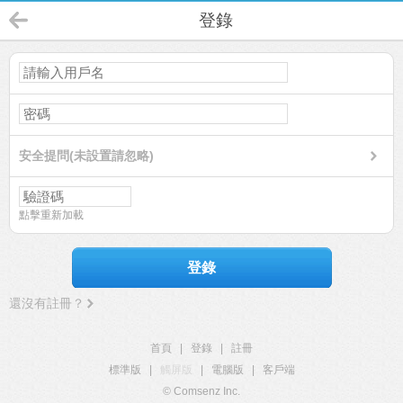
登錄
安全提問(未設置請忽略)
點擊重新加載
登錄
還沒有註冊？
首頁
|
登錄
|
註冊
標準版
|
觸屏版
|
電腦版
|
客戶端
© Comsenz Inc.