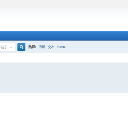
熱搜:
活動
交友
discuz
帖子
搜
索