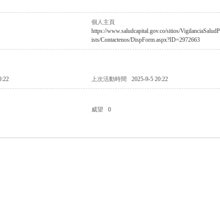
個人主頁
https://www.saludcapital.gov.co/sitios/VigilanciaSalud
ists/Contactenos/DispForm.aspx?ID=2972663
0:22
上次活動時間
2025-9-5 20:22
威望
0