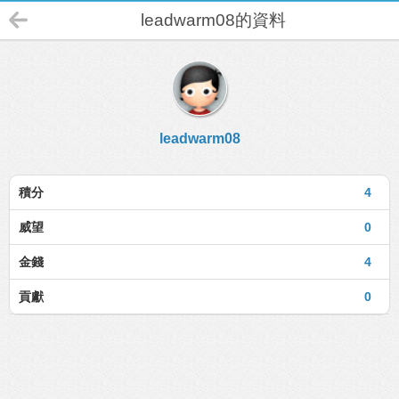
leadwarm08的資料
leadwarm08
積分
4
威望
0
金錢
4
貢獻
0