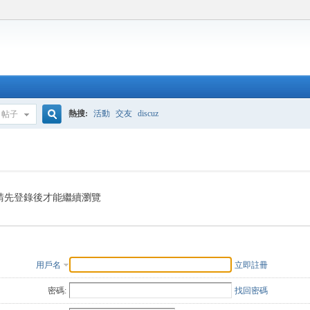
熱搜:
活動
交友
discuz
帖子
搜
索
請先登錄後才能繼續瀏覽
用戶名
立即註冊
密碼:
找回密碼