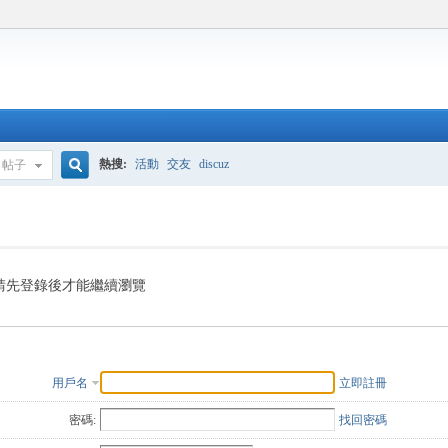
熱搜:
活動
交友
discuz
帖子
搜
索
請先登錄後才能繼續瀏覽
用戶名
立即註冊
密碼:
找回密碼