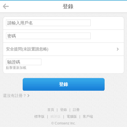
登錄
安全提問(未設置請忽略)
點擊重新加載
登錄
還沒有註冊？
首頁
|
登錄
|
註冊
標準版
|
觸屏版
|
電腦版
|
客戶端
© Comsenz Inc.