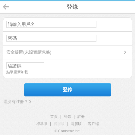
登錄
安全提問(未設置請忽略)
點擊重新加載
登錄
還沒有註冊？
首頁
|
登錄
|
註冊
標準版
|
觸屏版
|
電腦版
|
客戶端
© Comsenz Inc.