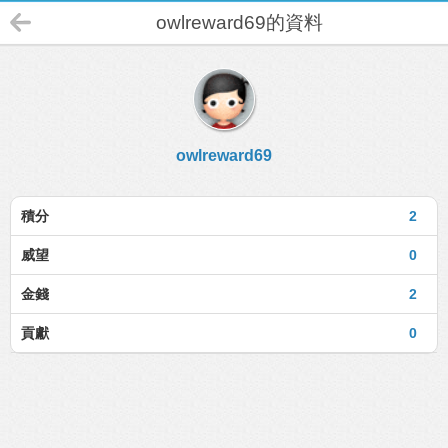
owlreward69的資料
owlreward69
積分
2
威望
0
金錢
2
貢獻
0