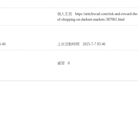
個人主頁
https://articlescad.com/risk-and-reward-the-
of-shopping-on-darknet-markets-387061.html
5:46
上次活動時間
2025-7-7 05:46
威望
0