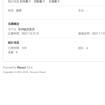
統計信息
好友數 0
|
回帖數 0
|
主題數 0
灣
性別
保密
生日
-
活躍概況
用戶組
等待驗證會員
註冊時間
2025-7-6 21:55
最後訪問
2025-7-7 0
統計信息
已用空間
0 B
積分
4
貢獻
0
象
Powered by
Discuz!
X3.4
Copyright © 2001-2021, Tencent Cloud.
棋