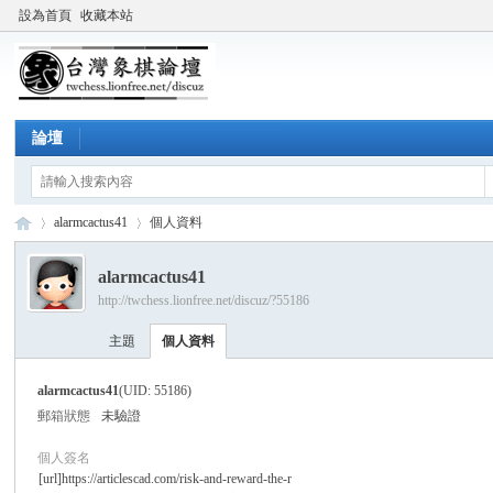
設為首頁
收藏本站
論壇
alarmcactus41
個人資料
alarmcactus41
http://twchess.lionfree.net/discuz/?55186
台
›
›
主題
個人資料
alarmcactus41
(UID: 55186)
郵箱狀態
未驗證
個人簽名
[url]https://articlescad.com/risk-and-reward-the-r