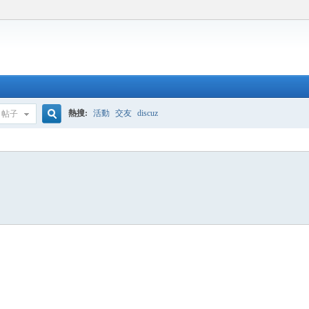
熱搜:
活動
交友
discuz
帖子
搜
索