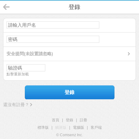
登錄
安全提問(未設置請忽略)
點擊重新加載
登錄
還沒有註冊？
首頁
|
登錄
|
註冊
標準版
|
觸屏版
|
電腦版
|
客戶端
© Comsenz Inc.