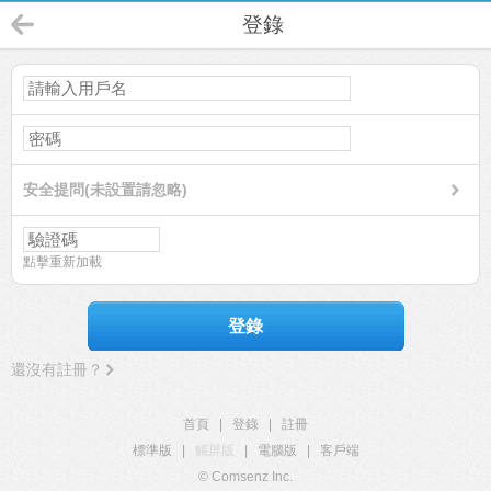
登錄
安全提問(未設置請忽略)
點擊重新加載
登錄
還沒有註冊？
首頁
|
登錄
|
註冊
標準版
|
觸屏版
|
電腦版
|
客戶端
© Comsenz Inc.