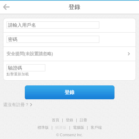
登錄
安全提問(未設置請忽略)
點擊重新加載
登錄
還沒有註冊？
首頁
|
登錄
|
註冊
標準版
|
觸屏版
|
電腦版
|
客戶端
© Comsenz Inc.