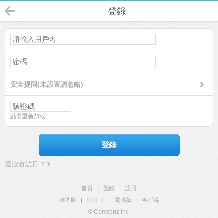
登錄
安全提問(未設置請忽略)
點擊重新加載
登錄
還沒有註冊？
首頁
|
登錄
|
註冊
標準版
|
觸屏版
|
電腦版
|
客戶端
© Comsenz Inc.