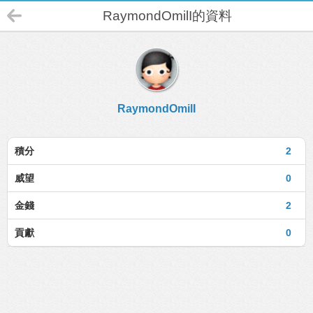
RaymondOmilI的資料
RaymondOmilI
積分
2
威望
0
金錢
2
貢獻
0