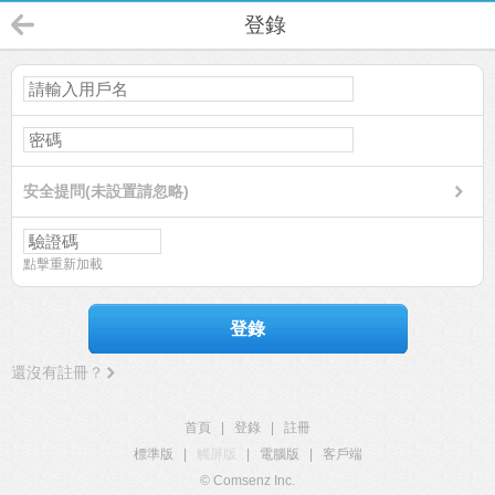
登錄
安全提問(未設置請忽略)
點擊重新加載
登錄
還沒有註冊？
首頁
|
登錄
|
註冊
標準版
|
觸屏版
|
電腦版
|
客戶端
© Comsenz Inc.