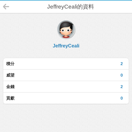
JeffreyCeali的資料
JeffreyCeali
積分
2
威望
0
金錢
2
貢獻
0