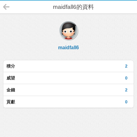
maidfall6的資料
maidfall6
積分
2
威望
0
金錢
2
貢獻
0