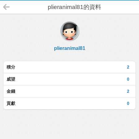
plieranimal81的資料
plieranimal81
積分
2
威望
0
金錢
2
貢獻
0