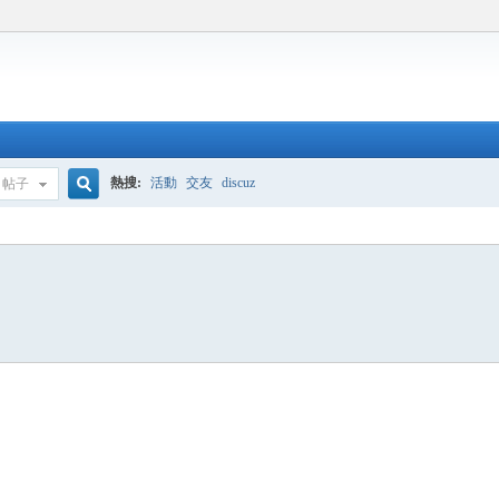
熱搜:
活動
交友
discuz
帖子
搜
索