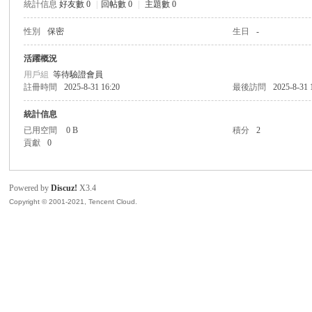
統計信息
好友數 0
|
回帖數 0
|
主題數 0
灣
性別
保密
生日
-
活躍概況
用戶組
等待驗證會員
註冊時間
2025-8-31 16:20
最後訪問
2025-8-31 
統計信息
已用空間
0 B
積分
2
貢獻
0
象
Powered by
Discuz!
X3.4
Copyright © 2001-2021, Tencent Cloud.
棋