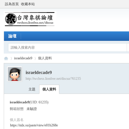
設為首頁
收藏本站
論壇
israeldecade9
個人資料
israeldecade9
http://twchess.lionfree.net/discuz/?61235
台
›
›
主題
個人資料
israeldecade9
(UID: 61235)
郵箱狀態
未驗證
個人簽名
https://mlx.su/paste/view/e01b268e