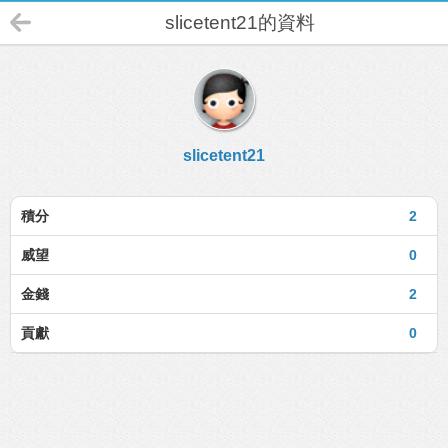
slicetent21的資料
slicetent21
積分
2
威望
0
金錢
2
貢獻
0