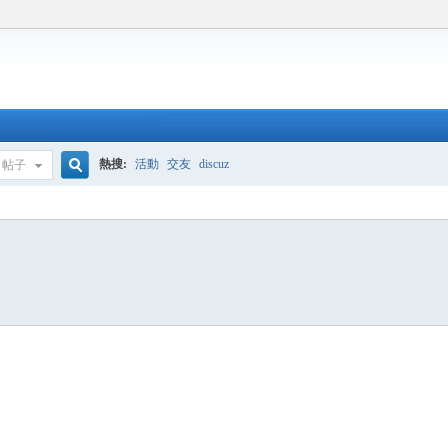
熱搜:
活動
交友
discuz
帖子
搜
索