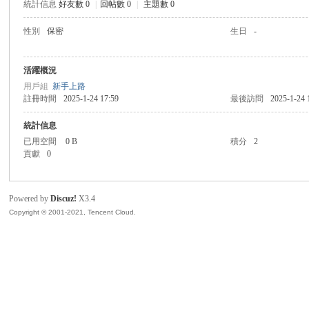
統計信息
好友數 0
|
回帖數 0
|
主題數 0
灣
性別
保密
生日
-
活躍概況
用戶組
新手上路
註冊時間
2025-1-24 17:59
最後訪問
2025-1-24 
統計信息
已用空間
0 B
積分
2
貢獻
0
象
Powered by
Discuz!
X3.4
Copyright © 2001-2021, Tencent Cloud.
棋