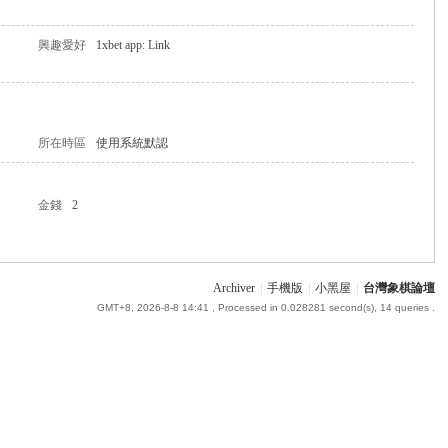
興趣愛好
1xbet app: Link
所在時區
使用系統默認
金錢
2
Archiver
|
手機版
|
小黑屋
|
台灣象棋論壇
GMT+8, 2026-8-8 14:41
, Processed in 0.028281 second(s), 14 queries .