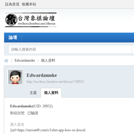
設為首頁
收藏本站
論壇
Edwardamoke
個人資料
Edwardamoke
http://twchess.lionfree.net/discuz/?28952
台
›
›
主題
個人資料
Edwardamoke
(UID: 28952)
郵箱狀態
已驗證
個人簽名
[url=https://raovat49.com/s/1xbet-app-how-to-downl