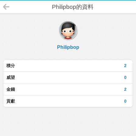
Philipbop的資料
Philipbop
積分
2
威望
0
金錢
2
貢獻
0