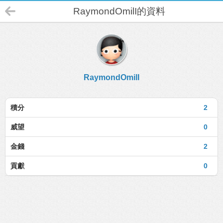
RaymondOmilI的資料
RaymondOmilI
積分
2
威望
0
金錢
2
貢獻
0